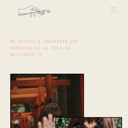
Bodas
ME DEDICO A CONVERTIR LOS
MOMENTOS DE LA VIDA EN
RECUERDOS 🙂
Bodas analógicas
Vídeo de boda
Conóceme